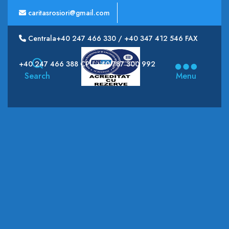
caritasrosiori@gmail.com
Centrala+40 247 466 330 / +40 347 412 546 FAX
Spitalul
+40 247 466 388 CPU +40 787 300 992
Municipal
Search
Menu
CARITAS