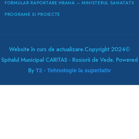
FORMULAR RAPORTARE HRANA – MINISTERUL SANATATII
PROGRAME SI PROIECTE
Website în curs de actualizare.Copyright 2024©
Spitalul Municipal CARITAS - Rosiorii de Vede. Powered
By
T2 - Tehnologie la superlativ