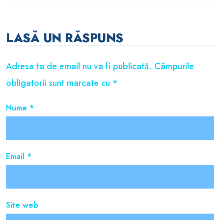
LASĂ UN RĂSPUNS
Adresa ta de email nu va fi publicată.
Câmpurile
obligatorii sunt marcate cu
*
Nume
*
Email
*
Site web