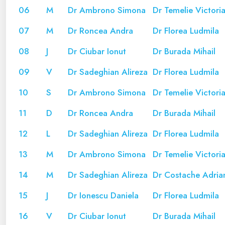
06
M
Dr Ambrono Simona
Dr Temelie Victori
07
M
Dr Roncea Andra
Dr Florea Ludmila
08
J
Dr Ciubar Ionut
Dr Burada Mihail
09
V
Dr Sadeghian Alireza
Dr Florea Ludmila
10
S
Dr Ambrono Simona
Dr Temelie Victori
11
D
Dr Roncea Andra
Dr Burada Mihail
12
L
Dr Sadeghian Alireza
Dr Florea Ludmila
13
M
Dr Ambrono Simona
Dr Temelie Victori
14
M
Dr Sadeghian Alireza
Dr Costache Adria
15
J
Dr Ionescu Daniela
Dr Florea Ludmila
16
V
Dr Ciubar Ionut
Dr Burada Mihail