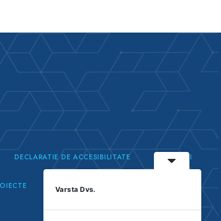
DECLARATIE DE ACCESIBILITATE
ANUNTURI
ROIECTE
Varsta Dvs.