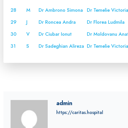
28
M
Dr Ambrono Simona
Dr Temelie Victori
29
J
Dr Roncea Andra
Dr Florea Ludmila
30
V
Dr Ciubar Ionut
Dr Moldovanu Ana
31
S
Dr Sadeghian Alireza
Dr Temelie Victori
admin
https://caritas.hospital