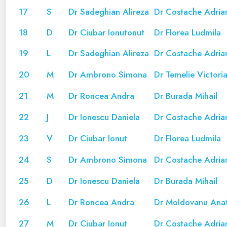
17
S
Dr Sadeghian Alireza
Dr Costache Adria
18
D
Dr Ciubar Ionutonut
Dr Florea Ludmila
19
L
Dr Sadeghian Alireza
Dr Costache Adria
20
M
Dr Ambrono Simona
Dr Temelie Victori
21
M
Dr Roncea Andra
Dr Burada Mihail
22
J
Dr Ionescu Daniela
Dr Costache Adria
23
V
Dr Ciubar Ionut
Dr Florea Ludmila
24
S
Dr Ambrono Simona
Dr Costache Adria
25
D
Dr Ionescu Daniela
Dr Burada Mihail
26
L
Dr Roncea Andra
Dr Moldovanu Ana
27
M
Dr Ciubar Ionut
Dr Costache Adria