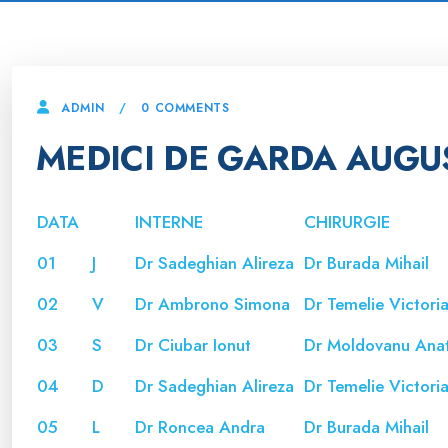
0 COMMENTS
ADMIN
MEDICI DE GARDA AUGU
DATA
INTERNE
CHIRURGIE
01
J
Dr Sadeghian Alireza
Dr Burada Mihail
02
V
Dr Ambrono Simona
Dr Temelie Victori
03
S
Dr Ciubar Ionut
Dr Moldovanu Ana
04
D
Dr Sadeghian Alireza
Dr Temelie Victori
05
L
Dr Roncea Andra
Dr Burada Mihail