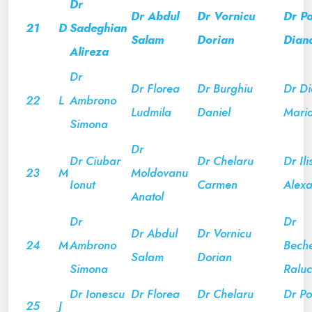
Dr
Dr Abdul
Dr Vornicu
Dr Po
21
D
Sadeghian
Salam
Dorian
Dian
Alireza
Dr
Dr Florea
Dr Burghiu
Dr D
22
L
Ambrono
Ludmila
Daniel
Mari
Simona
Dr
Dr Ciubar
Dr Chelaru
Dr Ili
23
M
Moldovanu
Ionut
Carmen
Alex
Anatol
Dr
Dr
Dr Abdul
Dr Vornicu
24
M
Ambrono
Bech
Salam
Dorian
Simona
Ralu
Dr Ionescu
Dr Florea
Dr Chelaru
Dr Por
25
J