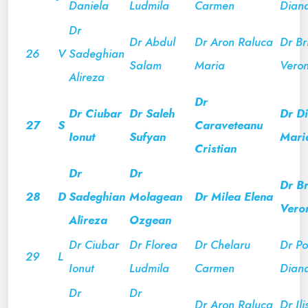
Daniela
Ludmila
Carmen
Dian
Dr
Dr Abdul
Dr Aron Raluca
Dr Br
26
V
Sadeghian
Salam
Maria
Veron
Alireza
Dr
Dr Ciubar
Dr Saleh
Dr D
27
S
Caraveteanu
Ionut
Sufyan
Mari
Cristian
Dr
Dr
Dr B
28
D
Sadeghian
Molagean
Dr Milea Elena
Vero
Alireza
Ozgean
Dr Ciubar
Dr Florea
Dr Chelaru
Dr Por
29
L
Ionut
Ludmila
Carmen
Dian
Dr
Dr
Dr Aron Raluca
Dr Ili