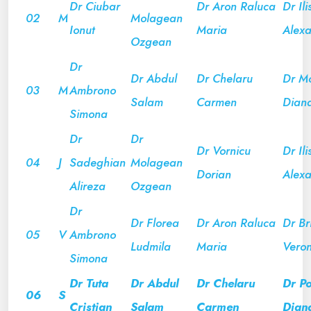
Dr Ciubar
Dr Aron Raluca
Dr Ili
02
M
Molagean
Ionut
Maria
Alex
Ozgean
Dr
Dr Abdul
Dr Chelaru
Dr M
03
M
Ambrono
Salam
Carmen
Dian
Simona
Dr
Dr
Dr Vornicu
Dr Ili
04
J
Sadeghian
Molagean
Dorian
Alex
Alireza
Ozgean
Dr
Dr Florea
Dr Aron Raluca
Dr Br
05
V
Ambrono
Ludmila
Maria
Veron
Simona
Dr Tuta
Dr Abdul
Dr Chelaru
Dr Po
06
S
Cristian
Salam
Carmen
Dian