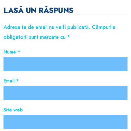
LASĂ UN RĂSPUNS
Adresa ta de email nu va fi publicată.
Câmpurile
obligatorii sunt marcate cu
*
Nume
*
Email
*
Site web