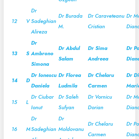
Dr
Dr Burada
Dr Caraveteanu
Dr M
12
V
Sadeghian
M.
Cristian
Dian
Alireza
Dr
Dr Abdul
Dr Sima
Dr Po
13
S
Ambrono
Salam
Andreea
Dian
Simona
Dr Ionescu
Dr Florea
Dr Chelaru
Dr D
14
D
Daniela
Ludmila
Carmen
Mari
Dr Ciubar
Dr Saleh
Dr Vornicu
Dr M
15
L
Ionut
Sufyan
Dorian
Dian
Dr
Dr
Dr Chelaru
Dr Por
16
M
Sadeghian
Moldovanu
Carmen
Dian