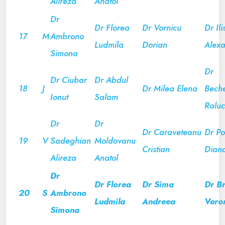
Alireza
Anatol
Dr
Dr Florea
Dr Vornicu
Dr Ili
17
M
Ambrono
Ludmila
Dorian
Alex
Simona
Dr
Dr Ciubar
Dr Abdul
18
J
Dr Milea Elena
Bech
Ionut
Salam
Ralu
Dr
Dr
Dr Caraveteanu
Dr Por
19
V
Sadeghian
Moldovanu
Cristian
Dian
Alireza
Anatol
Dr
Dr Florea
Dr Sima
Dr B
20
S
Ambrono
Ludmila
Andreea
Vero
Simona