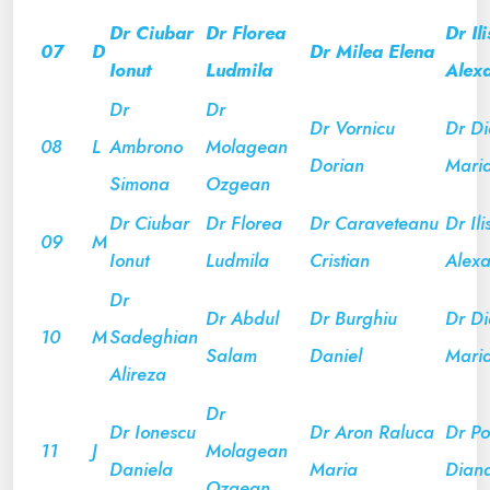
Dr Ciubar
Dr Florea
Dr Ili
07
D
Dr Milea Elena
Ionut
Ludmila
Alex
Dr
Dr
Dr Vornicu
Dr D
08
L
Ambrono
Molagean
Dorian
Mari
Simona
Ozgean
Dr Ciubar
Dr Florea
Dr Caraveteanu
Dr Ili
09
M
Ionut
Ludmila
Cristian
Alex
Dr
Dr Abdul
Dr Burghiu
Dr D
10
M
Sadeghian
Salam
Daniel
Mari
Alireza
Dr
Dr Ionescu
Dr Aron Raluca
Dr Por
11
J
Molagean
Daniela
Maria
Dian
Ozgean